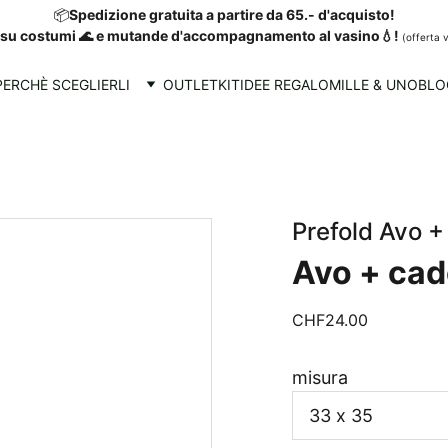
📦
Spedizione gratuita a partire da 65.- d'acquisto!
su costumi 🌊 e mutande d'accompagnamento al vasino💧! 
(offerta v
PERCHÈ SCEGLIERLI
OUTLET
KIT
IDEE REGALO
MILLE & UNO
BLO
Prefold Avo 
Avo + ca
CHF24.00
misura