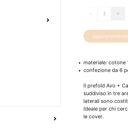
-
+
Aggiungi al carrell
materiale: cotone
confezione da 6 p
Il prefold Avo + C
suddiviso in tre ar
laterali sono costit
Ideale per chi cer
le cover.