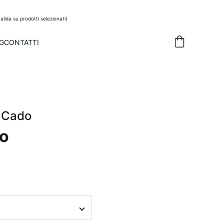
alida su prodotti selezionati)
G
CONTATTI
+ Cado
do