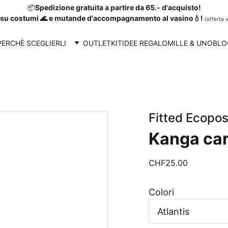
📦
Spedizione gratuita a partire da 65.- d'acquisto!
su costumi 🌊 e mutande d'accompagnamento al vasino💧! 
(offerta v
PERCHÈ SCEGLIERLI
OUTLET
KIT
IDEE REGALO
MILLE & UNO
BLO
Fitted Ecopo
Kanga ca
CHF25.00
Colori