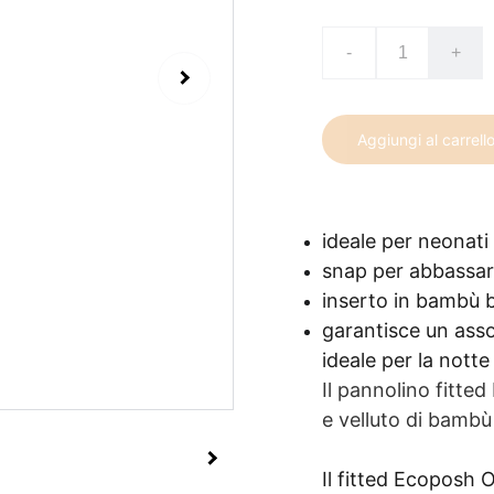
-
+
Aggiungi al carrell
ideale per neonati 
snap per abbassare
inserto in bambù b
garantisce un ass
ideale per la notte
Il pannolino fitte
e velluto di bambù
Il fitted Ecoposh 